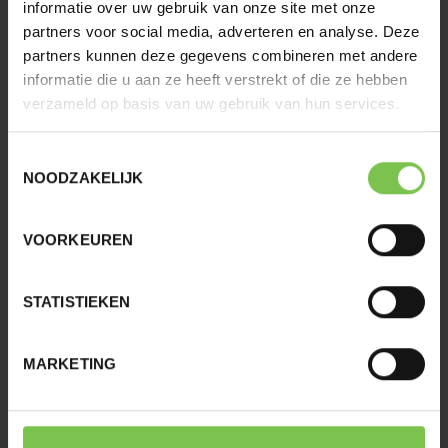
informatie over uw gebruik van onze site met onze
LEES VERDER
partners voor social media, adverteren en analyse. Deze
partners kunnen deze gegevens combineren met andere
informatie die u aan ze heeft verstrekt of die ze hebben
verzameld op basis van uw gebruik van hun services.
Toestemmingsselectie
NOODZAKELIJK
VOORKEUREN
STATISTIEKEN
MARKETING
Familie
Met onze familieverzekering gaan U en uw gezin met