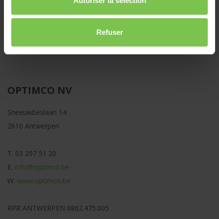
Autoriser la sélection
Garantie BOB
Refuser
Bris de glace
OPTIMCO NV
Sneeuwbeslaan 14
2610 Antwerpen
T.
03 297 51 20
E.
info@optimco.be
W.
www.optimco.be
RPR ANTWERPEN
0862.475.005