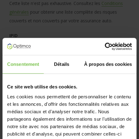
Cette liste n'est pas exhaustive. Consultez les
Conditions
générales
pour obtenir une liste complète des risques
couverts et non couverts par votre assurance auto.
IPID
IPID Responsabilité Civile (RC) voiture particulière
Consentement
Détails
À propos des cookies
La Responsabilité Civile voiture particulière est un produit
d’assurance d’Optimco.
Optimco agit en qualité de souscripteur mandaté, au nom
Ce site web utilise des cookies.
et pour le compte de FEDERALE Assurance, qui en est
Les cookies nous permettent de personnaliser le contenu
l’assureur et le porteur du risque.
et les annonces, d'offrir des fonctionnalités relatives aux
médias sociaux et d'analyser notre trafic. Nous
partageons également des informations sur l'utilisation de
notre site avec nos partenaires de médias sociaux, de
publicité et d'analyse, qui peuvent combiner celles-ci