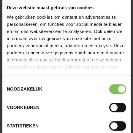
Sneeuwbeslaan 14
Deze website maakt gebruik van cookies
2610 Antwerpen
We gebruiken cookies om content en advertenties te
personaliseren, om functies voor social media te bieden
en om ons websiteverkeer te analyseren. Ook delen we
T.
03 297 51 20
informatie over uw gebruik van onze site met onze
E.
info@optimco.be
partners voor social media, adverteren en analyse. Deze
W.
www.optimco.be
partners kunnen deze gegevens combineren met andere
informatie die u aan ze heeft verstrekt of die ze hebben
RPR ANTWERPEN
0862.475.005
verzameld op basis van uw gebruik van hun services.
FSMA
0862.475.005
Toestemmingsselectie
NOODZAKELIJK
Ondernemingsnummer:
0862.475.005
BE90 0682 4433 3832
VOORKEUREN
Cookie verklaring
STATISTIEKEN
SITEMAP