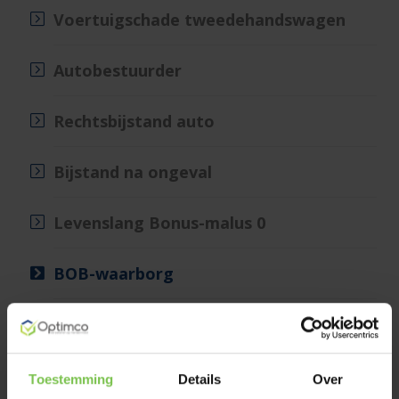
Voertuigschade tweedehandswagen
Autobestuurder
Rechtsbijstand auto
Bijstand na ongeval
Levenslang Bonus-malus 0
BOB-waarborg
Glasbreuk
Toestemming
Details
Over