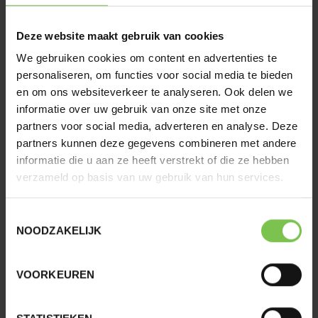
OPTIMCO NV
Deze website maakt gebruik van cookies
Sneeuwbeslaan 14
We gebruiken cookies om content en advertenties te
2610 Antwerpen
personaliseren, om functies voor social media te bieden
en om ons websiteverkeer te analyseren. Ook delen we
informatie over uw gebruik van onze site met onze
T.
03 297 51 20
partners voor social media, adverteren en analyse. Deze
E.
info@optimco.be
partners kunnen deze gegevens combineren met andere
W.
www.optimco.be
informatie die u aan ze heeft verstrekt of die ze hebben
verzameld op basis van uw gebruik van hun services.
RPR ANTWERPEN
0862.475.005
FSMA
0862.475.005
Toestemmingsselectie
NOODZAKELIJK
Ondernemingsnummer:
0862.475.005
BE90 0682 4433 3832
VOORKEUREN
Cookie verklaring