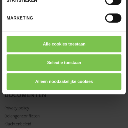
STATISTIEKEN
SITEMAP
MARKETING
HOME
MOBILITEIT
WONING
Alle cookies toestaan
FAMILIE
MAKELAARS
Selectie toestaan
OVER OPTIMCO
JOBS
CONTACT
Alleen noodzakelijke cookies
DOCUMENTEN
Privacy policy
Belangenconflicten
Klachtenbeleid